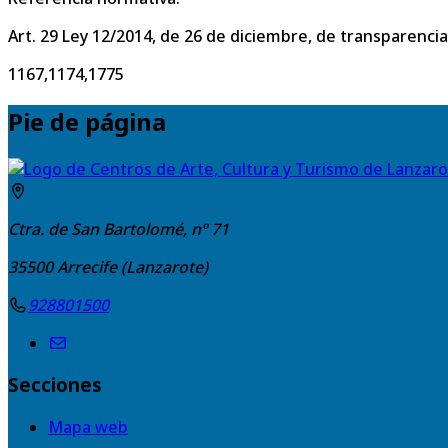
Art. 29 Ley 12/2014, de 26 de diciembre, de transparencia
1167,1174,1775
Pie de página
Ctra. de San Bartolomé, nº 71
35500
Arrecife (Lanzarote)
928801500
Secciones
Mapa web