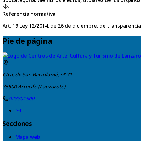
Referencia normativa:
Art. 19 Ley 12/2014, de 26 de diciembre, de transparencia
Pie de página
Ctra. de San Bartolomé, nº 71
35500
Arrecife (Lanzarote)
928801500
Secciones
Mapa web