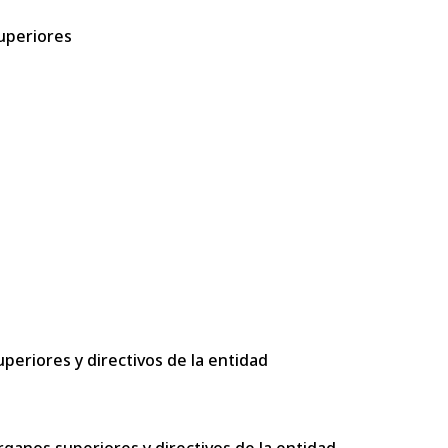
superiores
uperiores y directivos de la entidad
rganos superiores y directivos de la entidad