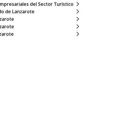
presariales del Sector Turístico
do de Lanzarote
nzarote
nzarote
zarote