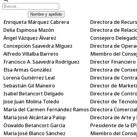
Nombre y apellido
Enriqueta Márquez Cabrera
Directora de Recur
Delia Espinosa Mazón
Directora de Relaci
Ángel Vázquez Álvarez
Consejero Delegado
Concepción Saavedra Míguez
Directora de Opera
Alfredo Villalba Barreto
Miembro del Consejo
Francisco A. Saavedra Rodríguez
Director Financiero
Elsa Armas González
Directora de Conse
Lorena Gutiérrez Leal
Directora de Contra
Sebastián Gil Maneiro
Director de Marketi
Isabel Betancort Delgado
Directora de Control
Jose Juan Molina Toledo
Director de Técnolo
María del Carmen Fernández Ramos
Directora Comercial
María José Alcántara Palop
Directora de Arte y
Oswaldo Betancort García
Presidente de la EP
María José Blanco Sánchez
Miembro del Consej