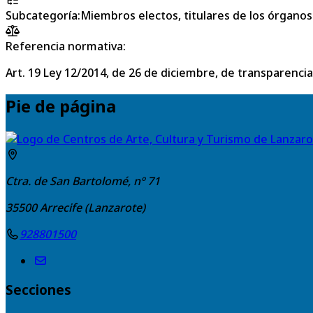
Subcategoría
:
Miembros electos, titulares de los órganos 
Referencia normativa:
Art. 19 Ley 12/2014, de 26 de diciembre, de transparencia
Pie de página
Ctra. de San Bartolomé, nº 71
35500
Arrecife (Lanzarote)
928801500
Secciones