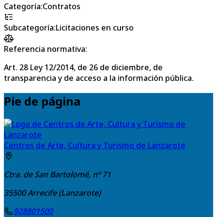
Categoría
:
Contratos
Subcategoría
:
Licitaciones en curso
Referencia normativa:
Art. 28 Ley 12/2014, de 26 de diciembre, de
transparencia y de acceso a la información pública.
Pie de página
Centros de Arte, Cultura y Turismo de Lanzarote
Ctra. de San Bartolomé, nº 71
35500
Arrecife (Lanzarote)
928801500