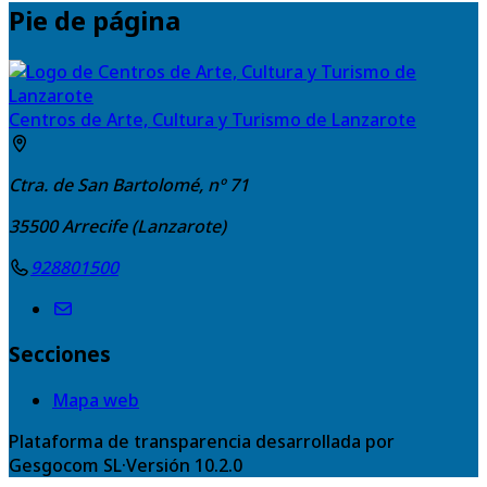
Pie de página
Centros de Arte, Cultura y Turismo de Lanzarote
Ctra. de San Bartolomé, nº 71
35500
Arrecife (Lanzarote)
928801500
Secciones
Mapa web
Plataforma de transparencia desarrollada por
Gesgocom SL
·
Versión
10.2.0