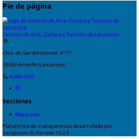
Pie de página
Centros de Arte, Cultura y Turismo de Lanzarote
Ctra. de San Bartolomé, nº 71
35500
Arrecife (Lanzarote)
928801500
Secciones
Mapa web
Plataforma de transparencia desarrollada por
Gesgocom SL
·
Versión
10.2.0