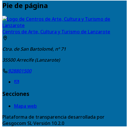
Pie de página
Centros de Arte, Cultura y Turismo de Lanzarote
Ctra. de San Bartolomé, nº 71
35500
Arrecife (Lanzarote)
928801500
Secciones
Mapa web
Plataforma de transparencia desarrollada por
Gesgocom SL
·
Versión
10.2.0