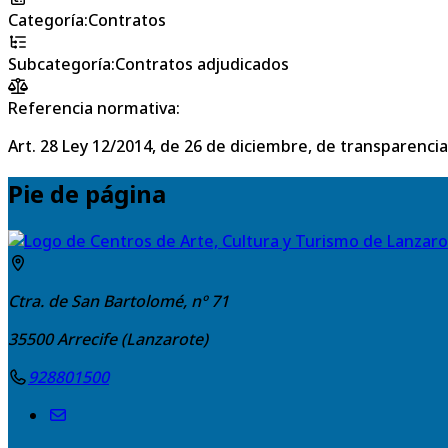
Categoría
:
Contratos
Subcategoría
:
Contratos adjudicados
Referencia normativa:
Art. 28 Ley 12/2014, de 26 de diciembre, de transparencia
Pie de página
Ctra. de San Bartolomé, nº 71
35500
Arrecife (Lanzarote)
928801500