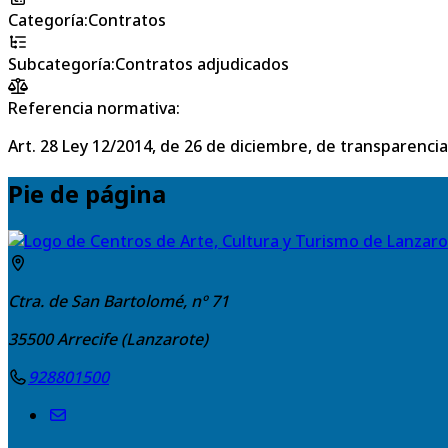
Categoría
:
Contratos
Subcategoría
:
Contratos adjudicados
Referencia normativa:
Art. 28 Ley 12/2014, de 26 de diciembre, de transparencia
Pie de página
Ctra. de San Bartolomé, nº 71
35500
Arrecife (Lanzarote)
928801500