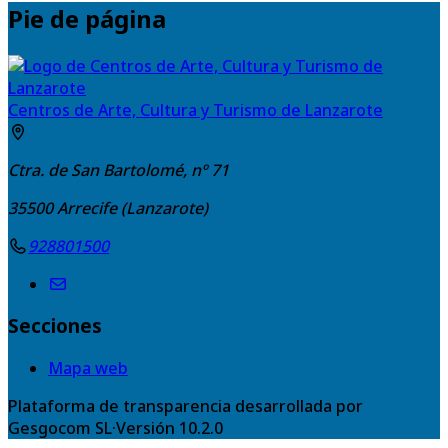
Pie de página
Centros de Arte, Cultura y Turismo de Lanzarote
Ctra. de San Bartolomé, nº 71
35500
Arrecife (Lanzarote)
928801500
Secciones
Mapa web
Plataforma de transparencia desarrollada por
Gesgocom SL
·
Versión
10.2.0