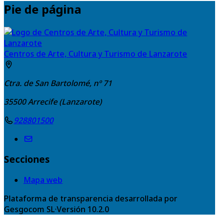
Pie de página
Centros de Arte, Cultura y Turismo de Lanzarote
Ctra. de San Bartolomé, nº 71
35500
Arrecife (Lanzarote)
928801500
Secciones
Mapa web
Plataforma de transparencia desarrollada por
Gesgocom SL
·
Versión
10.2.0