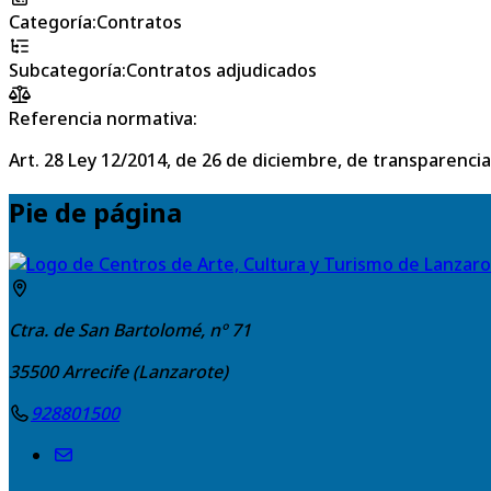
Categoría
:
Contratos
Subcategoría
:
Contratos adjudicados
Referencia normativa:
Art. 28 Ley 12/2014, de 26 de diciembre, de transparencia
Pie de página
Ctra. de San Bartolomé, nº 71
35500
Arrecife (Lanzarote)
928801500