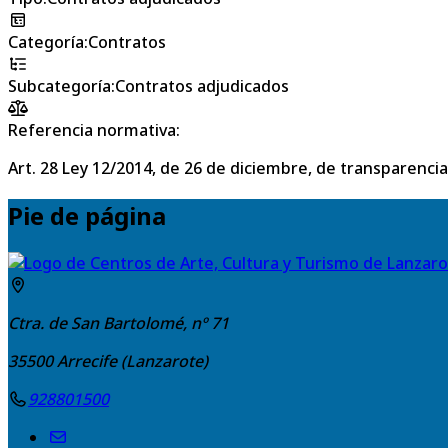
Categoría
:
Contratos
Subcategoría
:
Contratos adjudicados
Referencia normativa:
Art. 28 Ley 12/2014, de 26 de diciembre, de transparencia
Pie de página
Ctra. de San Bartolomé, nº 71
35500
Arrecife (Lanzarote)
928801500