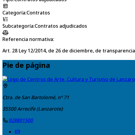
Categoría
:
Contratos
Subcategoría
:
Contratos adjudicados
Referencia normativa:
Art. 28 Ley 12/2014, de 26 de diciembre, de transparencia
Pie de página
Ctra. de San Bartolomé, nº 71
35500
Arrecife (Lanzarote)
928801500