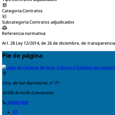
Categoría
:
Contratos
Subcategoría
:
Contratos adjudicados
Referencia normativa:
Art. 28 Ley 12/2014, de 26 de diciembre, de transparencia
Pie de página
Ctra. de San Bartolomé, nº 71
35500
Arrecife (Lanzarote)
928801500