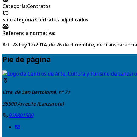
Categoría
:
Contratos
Subcategoría
:
Contratos adjudicados
Referencia normativa:
Art. 28 Ley 12/2014, de 26 de diciembre, de transparencia
Pie de página
Ctra. de San Bartolomé, nº 71
35500
Arrecife (Lanzarote)
928801500