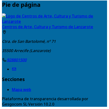
Pie de página
Centros de Arte, Cultura y Turismo de Lanzarote
Ctra. de San Bartolomé, nº 71
35500
Arrecife (Lanzarote)
928801500
Secciones
Mapa web
Plataforma de transparencia desarrollada por
Gesgocom SL
·
Versión
10.2.0