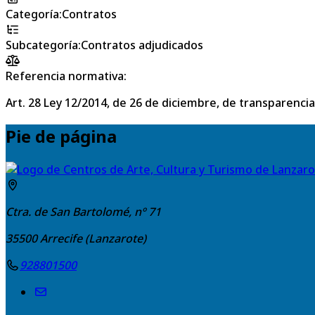
Categoría
:
Contratos
Subcategoría
:
Contratos adjudicados
Referencia normativa:
Art. 28 Ley 12/2014, de 26 de diciembre, de transparencia
Pie de página
Ctra. de San Bartolomé, nº 71
35500
Arrecife (Lanzarote)
928801500