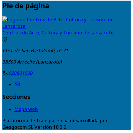
Pie de página
Centros de Arte, Cultura y Turismo de Lanzarote
Ctra. de San Bartolomé, nº 71
35500
Arrecife (Lanzarote)
928801500
Secciones
Mapa web
Plataforma de transparencia desarrollada por
Gesgocom SL
·
Versión
10.2.0