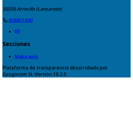
35500
Arrecife (Lanzarote)
928801500
Secciones
Mapa web
Plataforma de transparencia desarrollada por
Gesgocom SL
·
Versión
10.2.0