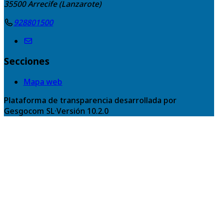
35500
Arrecife (Lanzarote)
928801500
Secciones
Mapa web
Plataforma de transparencia desarrollada por
Gesgocom SL
·
Versión
10.2.0