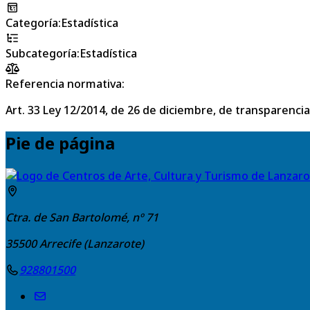
Categoría
:
Estadística
Subcategoría
:
Estadística
Referencia normativa:
Art. 33 Ley 12/2014, de 26 de diciembre, de transparencia
Pie de página
Ctra. de San Bartolomé, nº 71
35500
Arrecife (Lanzarote)
928801500