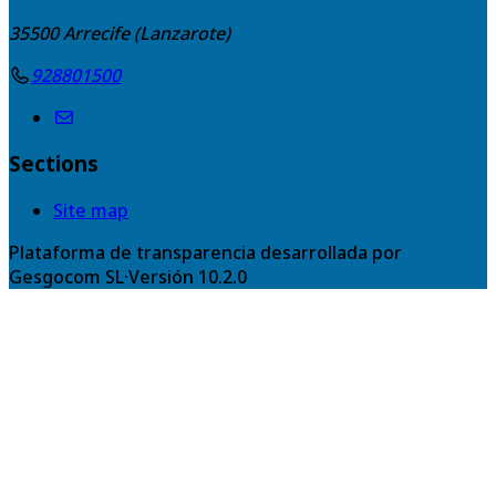
35500
Arrecife (Lanzarote)
928801500
Sections
Site map
Plataforma de transparencia desarrollada por
Gesgocom SL
·
Versión
10.2.0