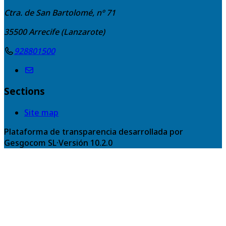
Ctra. de San Bartolomé, nº 71
35500
Arrecife (Lanzarote)
928801500
Sections
Site map
Plataforma de transparencia desarrollada por
Gesgocom SL
·
Versión
10.2.0