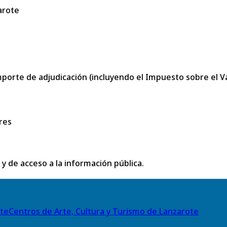
arote
porte de adjudicación (incluyendo el Impuesto sobre el Val
res
 y de acceso a la información pública.
Centros de Arte, Cultura y Turismo de Lanzarote