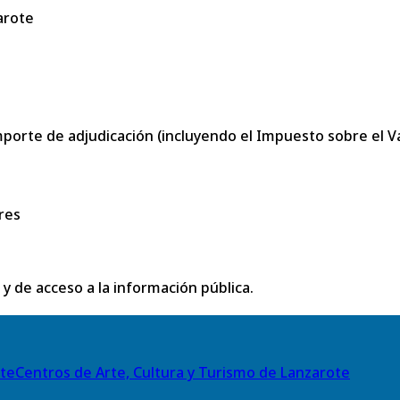
arote
porte de adjudicación (incluyendo el Impuesto sobre el Val
res
 y de acceso a la información pública.
Centros de Arte, Cultura y Turismo de Lanzarote