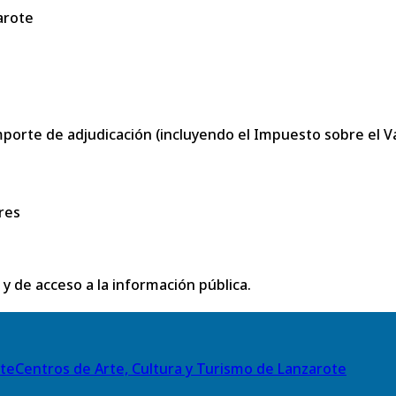
arote
porte de adjudicación (incluyendo el Impuesto sobre el Val
res
 y de acceso a la información pública.
Centros de Arte, Cultura y Turismo de Lanzarote