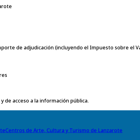
arote
porte de adjudicación (incluyendo el Impuesto sobre el Val
res
 y de acceso a la información pública.
Centros de Arte, Cultura y Turismo de Lanzarote