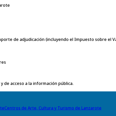
arote
porte de adjudicación (incluyendo el Impuesto sobre el Val
res
 y de acceso a la información pública.
Centros de Arte, Cultura y Turismo de Lanzarote