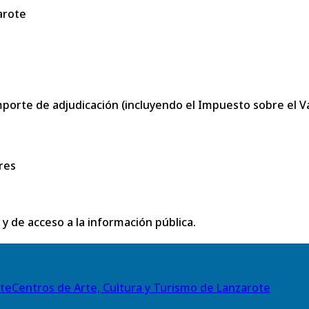
arote
porte de adjudicación (incluyendo el Impuesto sobre el Val
res
 y de acceso a la información pública.
Centros de Arte, Cultura y Turismo de Lanzarote