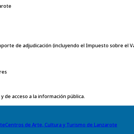
arote
porte de adjudicación (incluyendo el Impuesto sobre el Val
res
 y de acceso a la información pública.
Centros de Arte, Cultura y Turismo de Lanzarote