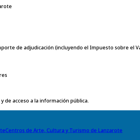
arote
porte de adjudicación (incluyendo el Impuesto sobre el Val
res
 y de acceso a la información pública.
Centros de Arte, Cultura y Turismo de Lanzarote