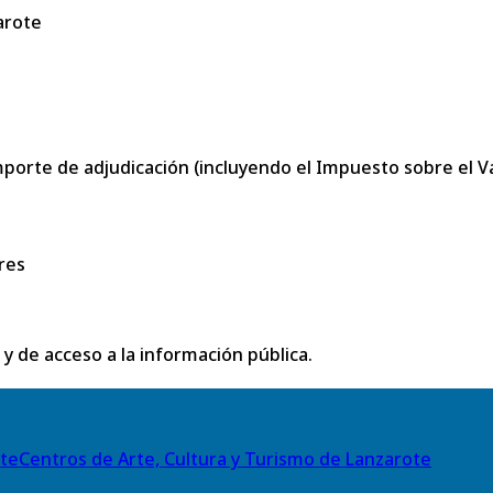
arote
porte de adjudicación (incluyendo el Impuesto sobre el Val
res
 y de acceso a la información pública.
Centros de Arte, Cultura y Turismo de Lanzarote