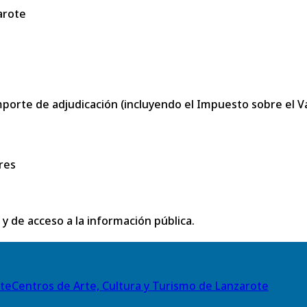
arote
porte de adjudicación (incluyendo el Impuesto sobre el Val
res
 y de acceso a la información pública.
Centros de Arte, Cultura y Turismo de Lanzarote