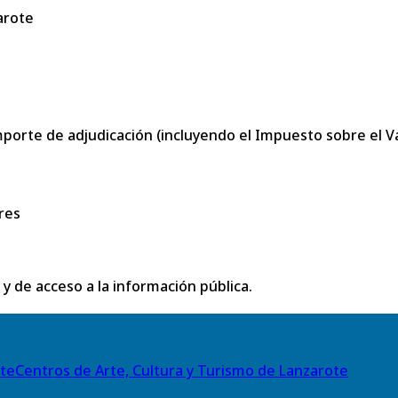
arote
porte de adjudicación (incluyendo el Impuesto sobre el Val
res
 y de acceso a la información pública.
Centros de Arte, Cultura y Turismo de Lanzarote