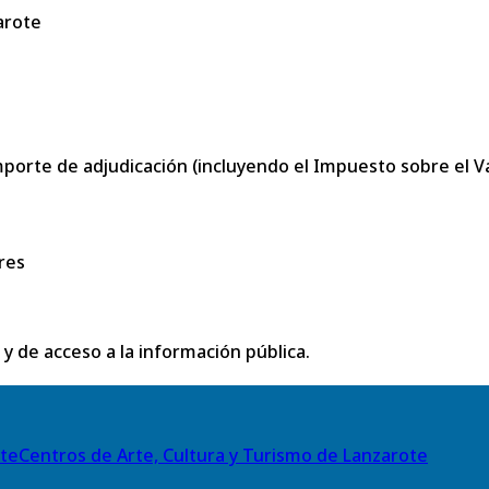
arote
porte de adjudicación (incluyendo el Impuesto sobre el Val
res
 y de acceso a la información pública.
Centros de Arte, Cultura y Turismo de Lanzarote