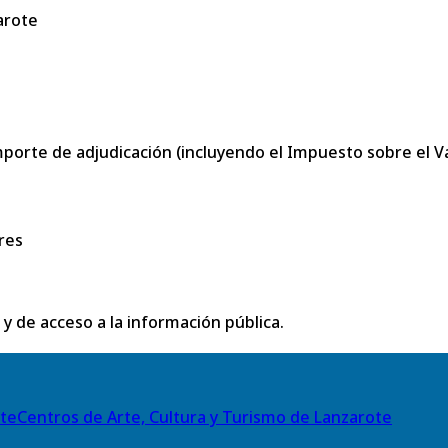
arote
porte de adjudicación (incluyendo el Impuesto sobre el Val
res
 y de acceso a la información pública.
Centros de Arte, Cultura y Turismo de Lanzarote