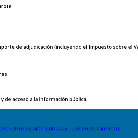
arote
porte de adjudicación (incluyendo el Impuesto sobre el Val
res
 y de acceso a la información pública.
Centros de Arte, Cultura y Turismo de Lanzarote