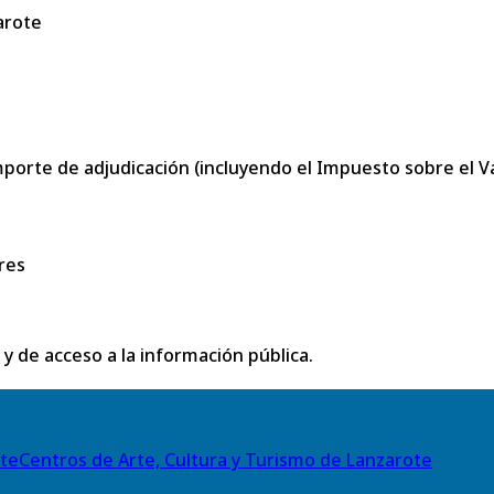
arote
porte de adjudicación (incluyendo el Impuesto sobre el Val
res
 y de acceso a la información pública.
Centros de Arte, Cultura y Turismo de Lanzarote