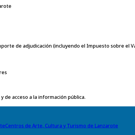
arote
porte de adjudicación (incluyendo el Impuesto sobre el Val
res
 y de acceso a la información pública.
Centros de Arte, Cultura y Turismo de Lanzarote