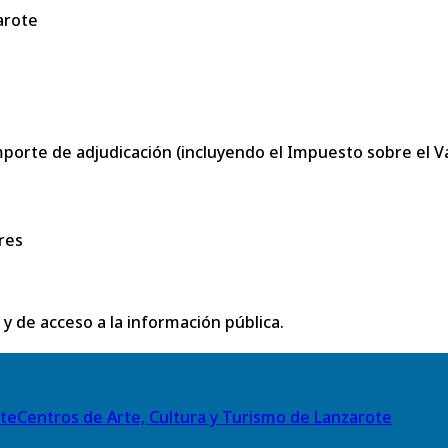
arote
porte de adjudicación (incluyendo el Impuesto sobre el Val
res
 y de acceso a la información pública.
Centros de Arte, Cultura y Turismo de Lanzarote