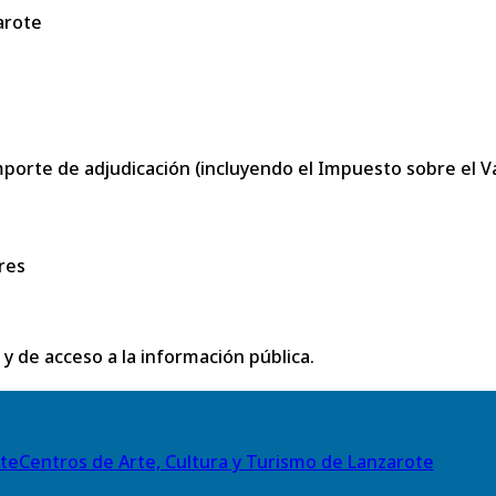
arote
porte de adjudicación (incluyendo el Impuesto sobre el Val
res
 y de acceso a la información pública.
Centros de Arte, Cultura y Turismo de Lanzarote