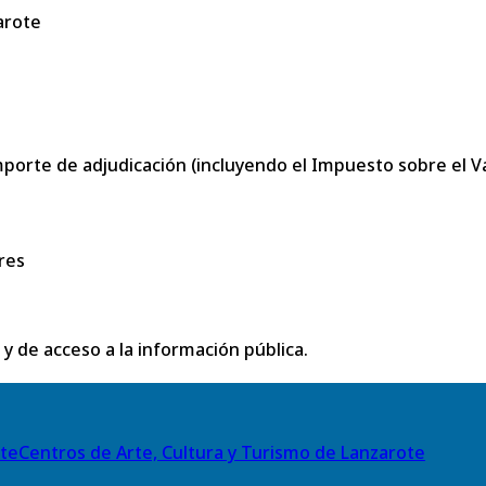
arote
porte de adjudicación (incluyendo el Impuesto sobre el Val
res
 y de acceso a la información pública.
Centros de Arte, Cultura y Turismo de Lanzarote