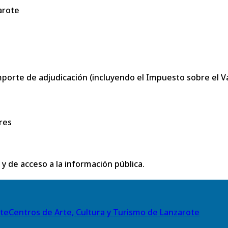
arote
porte de adjudicación (incluyendo el Impuesto sobre el Val
res
 y de acceso a la información pública.
Centros de Arte, Cultura y Turismo de Lanzarote