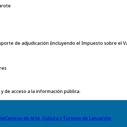
arote
porte de adjudicación (incluyendo el Impuesto sobre el Val
res
 y de acceso a la información pública.
Centros de Arte, Cultura y Turismo de Lanzarote