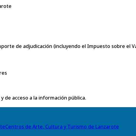
arote
porte de adjudicación (incluyendo el Impuesto sobre el Val
res
 y de acceso a la información pública.
Centros de Arte, Cultura y Turismo de Lanzarote