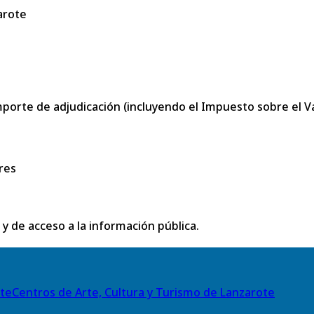
arote
porte de adjudicación (incluyendo el Impuesto sobre el Val
res
 y de acceso a la información pública.
Centros de Arte, Cultura y Turismo de Lanzarote