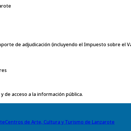
arote
porte de adjudicación (incluyendo el Impuesto sobre el Val
res
 y de acceso a la información pública.
Centros de Arte, Cultura y Turismo de Lanzarote