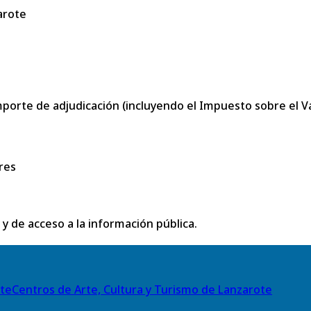
arote
porte de adjudicación (incluyendo el Impuesto sobre el Val
res
 y de acceso a la información pública.
Centros de Arte, Cultura y Turismo de Lanzarote